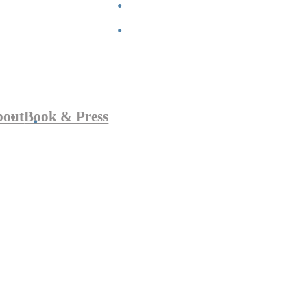
bout
Book & Press