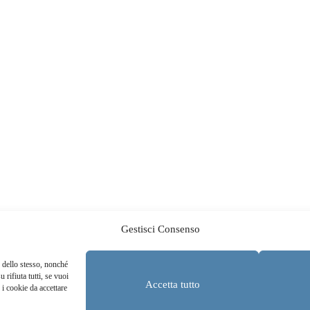
Gestisci Consenso
o dello stesso, nonché
 rifiuta tutti, se vuoi
Accetta tutto
 i cookie da accettare