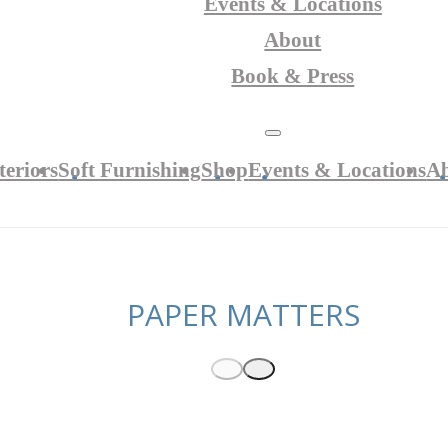
Events & Locations
About
Book & Press
teriors
Soft Furnishing
Shop
Events & Locations
A
PAPER MATTERS